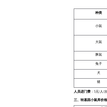
种类
小鼠
大鼠
豚鼠
兔子
犬
猪
人员进门费
：
5
元
/
人
/
三、转基因小鼠库价