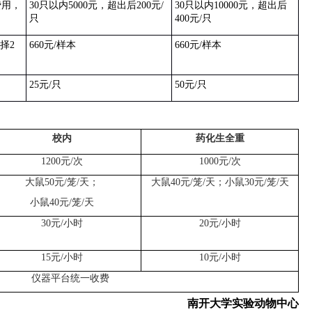
费用，
30
只以内
5000
元，超出后
200
元
/
30
只以内
10000
元，超出后
只
400
元
/
只
择
2
660
元
/
样本
660
元
/
样本
25
元
/
只
50
元
/
只
校内
药化生全重
1200
元
/
次
1000
元
/
次
大鼠
50
元
/
笼
/
天；
大鼠
40
元
/
笼
/
天；小鼠
30
元
/
笼
/
天
小鼠
40
元
/
笼
/
天
30
元
/
小时
20
元
/
小时
15
元
/
小时
10
元
/
小时
仪器平台统一收费
南开大学实验动物中心