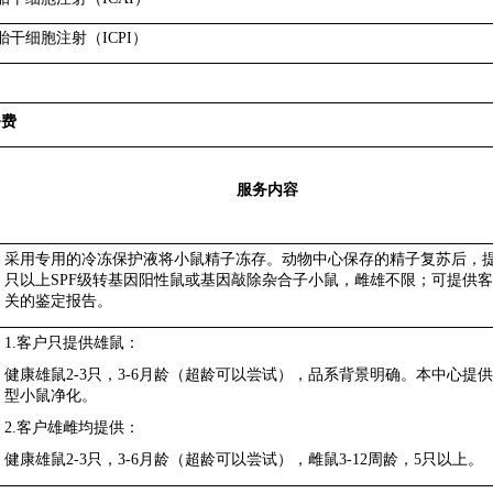
胎干细胞注射（
ICPI
）
务费
服务内容
采用专用的冷冻保护液将小鼠精子冻存。动物中心保存的精子复苏后，
只以上
SPF
级转基因阳性鼠或基因敲除杂合子小鼠，雌雄不限；可提供客
关的鉴定报告。
1.
客户只提供雄鼠：
健康雄鼠
2-3
只，
3-6
月龄（超龄可以尝试），品系背景明确。本中心提供
型小鼠净化。
2.
客户雄雌均提供：
健康雄鼠
2-3
只，
3-6
月龄（超龄可以尝试），雌鼠
3-12
周龄，
5
只以上。