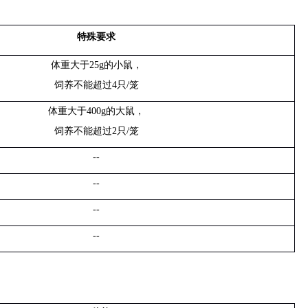
特殊要求
体重大于
25g
的小鼠，
饲养不能超过
4
只
/
笼
体重大于
400g
的大鼠，
饲养不能超过
2
只
/
笼
--
--
--
--