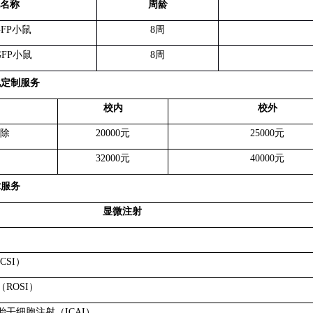
名称
周龄
GFP
小鼠
8
周
GFP
小鼠
8
周
化定制服务
校内
校外
除
20000
元
25000
元
32000
元
40000
元
术服务
显微注射
ICSI
）
（
ROSI
）
胎干细胞注射（
ICAI
）