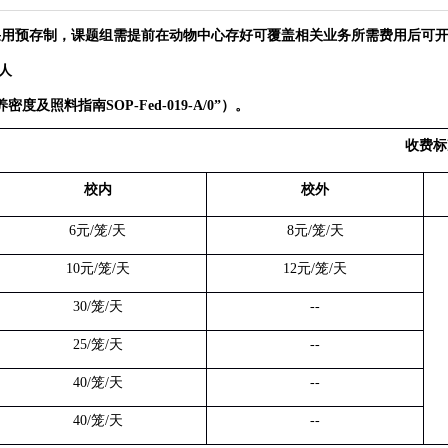
采用预存制，课题组需提前在动物中心存好可覆盖相关业务所需费用后可
人
养密度及照料指南
SOP-Fed-019-A/0
”）。
收费标
校内
校外
6
元
/
笼
/
天
8
元
/
笼
/
天
10
元
/
笼
/
天
12
元
/
笼
/
天
30/
笼
/
天
--
25/
笼
/
天
--
40/
笼
/
天
--
40/
笼
/
天
--