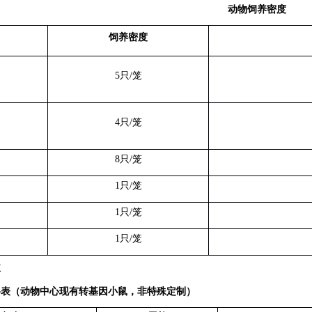
动物饲养密度
饲养密度
5
只
/
笼
4
只
/
笼
8
只
/
笼
1
只
/
笼
1
只
/
笼
1
只
/
笼
次
格表（动物中心现有转基因小鼠，非特殊定制）