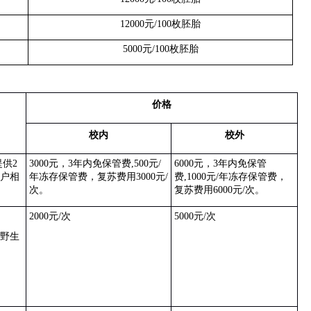
12000
元
/100
枚胚胎
5000
元
/100
枚胚胎
价格
校内
校外
提供
2
3000
元，
3
年内免保管费
,500
元
/
6000
元，
3
年内免保管
户相
年冻存保管费，复苏费用
3000
元
/
费
,1000
元
/
年冻存保管费，
次。
复苏费用
6000
元
/
次。
2000
元
/
次
5000
元
/
次
野生