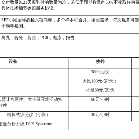
交付数量以
21
天离乳时的数量为准，若低于预期数量的
50%
不收取任何
具体技术细节参照服务协议。
SPF
小鼠国标必检六项病毒，多个样本可合并。按照需求，每次服务可选
个病毒检测。
离乳，合笼，剪趾，
PCR
，电泳，报告
设备
校外
3000
元
/
次
大鼠
100
元
/
笼
/
天；
小鼠
80
元
/
笼
/
天
八臂迷宫硬件、大小鼠开场活动实
60
元
/
小时
软件
）、转棒式疲劳仪（小鼠）
30
元
/
小时
定量分析系统
IVIS Spectrum