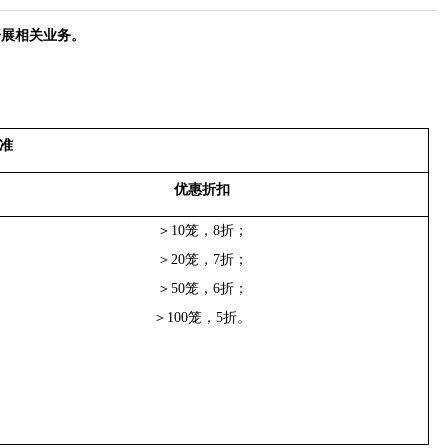
开展相关业务。
准
优惠折扣
＞
10
笼，
8
折；
＞
20
笼，
7
折；
＞
50
笼，
6
折；
＞
100
笼，
5
折。