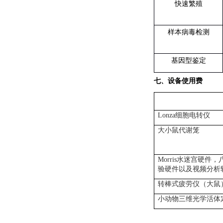
快速繁殖
样本病毒检测
基因型鉴定
七、设备使用费
Lonza
细胞电转仪
大小鼠代谢笼
Morris
水迷宫硬件，
验硬件以及视频分析
转棒式疲劳仪（大鼠
小动物三维光学活体