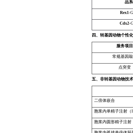
品系
Rex1
-
Cdx2
-
四、转基因动物个性
服务项目
常规基因敲
点突变
五、非转基因动物技
二倍体嵌合
胞浆内单精子注射（
胞浆内圆形精子注射
胞浆内孤雄单倍体胚